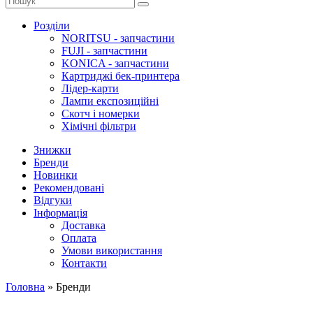
Розділи
NORITSU - запчастини
FUJI - запчастини
KONICA - запчастини
Картриджі бек-принтера
Лідер-карти
Лампи експозиційні
Скотч і номерки
Хімічні фільтри
Знижки
Бренди
Новинки
Рекомендовані
Відгуки
Інформація
Доставка
Оплата
Умови використання
Контакти
Головна
»
Бренди