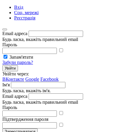
Вхід
Соц. мережі
Реєстрація
Email адреса
Будь ласка, вкажіть правильний email
Пароль
Запам'ятати
Забули пароль?
Увійти
Увійти через:
ВКонтакте
Google
Facebook
Ім'я
Будь ласка, вкажіть ім'я.
Email адреса
Будь ласка, вкажіть правильний email
Пароль
Підтвердження пароля
Зареєструватися