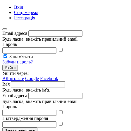
Вхід
Соц. мережі
Реєстрація
Email адреса
Будь ласка, вкажіть правильний email
Пароль
Запам'ятати
Забули пароль?
Увійти
Увійти через:
ВКонтакте
Google
Facebook
Ім'я
Будь ласка, вкажіть ім'я.
Email адреса
Будь ласка, вкажіть правильний email
Пароль
Підтвердження пароля
Зареєструватися