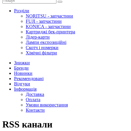
Розділи
NORITSU - запчастини
FUJI - запчастини
KONICA - запчастини
Картриджі бек-принтера
Лідер-карти
Лампи експозиційні
Скотч і номерки
Хімічні фільтри
Знижки
Бренди
Новинки
Рекомендовані
Відгуки
Інформація
Доставка
Оплата
Умови використання
Контакти
RSS канали