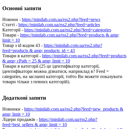
Основні запити
Новини -
https://minilab.com.ua/rss2.php?feed=news
Статті -
https://minilab.com.ua/rss2.php?feed=articles
Категорії -
https://minilab.com.ua/rss2.php?feed=categories
Товари -
https://minilab.com.ua/rss2.php?feed=products & amp;
limit = 10
Товар з id кодом 43 -
https://minilab.com.ua/rss2.php?
feed=products & amp; products_id = 43
Товари в категорії -
https://minilab.com.ua/rss2.php?feed=products
& amp; cPath = 25 & amp; limit = 10
Товари в категорії (25 це ідентифікатор категорії,
ідентифікатори можна дізнатися, наприклад в? Feed =
categories, на засланні категорії, тобто Ви можете показувати
товари тільки з певних категорій).
Додаткові запити
Новинки -
https://minilab.com.ua/rss2.php?feed=new_products &
amp; limit = 10
Лідери продажів -
https://minilab.com.ua/rss2.php?
feed=best_sellers & amp; limit = 10