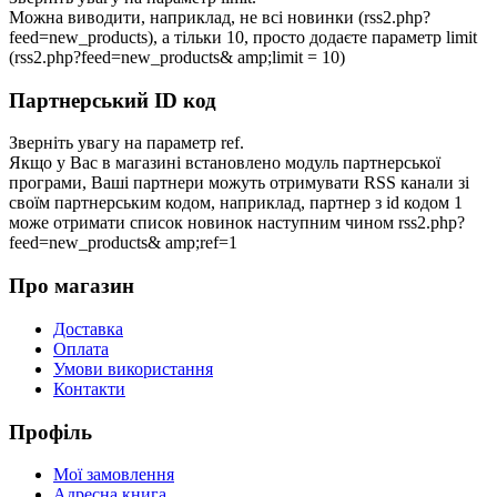
Можна виводити, наприклад, не всі новинки (rss2.php?
feed=new_products), а тільки 10, просто додаєте параметр limit
(rss2.php?feed=new_products& amp;limit = 10)
Партнерський ID код
Зверніть увагу на параметр ref.
Якщо у Вас в магазині встановлено модуль партнерської
програми, Ваші партнери можуть отримувати RSS канали зі
своїм партнерським кодом, наприклад, партнер з id кодом 1
може отримати список новинок наступним чином rss2.php?
feed=new_products& amp;ref=1
Про магазин
Доставка
Оплата
Умови використання
Контакти
Профіль
Мої замовлення
Адресна книга