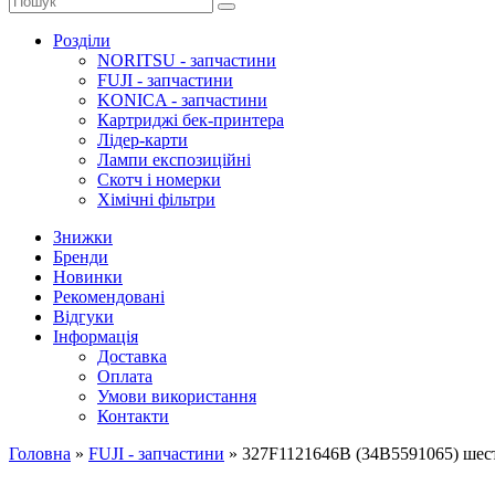
Розділи
NORITSU - запчастини
FUJI - запчастини
KONICA - запчастини
Картриджі бек-принтера
Лідер-карти
Лампи експозиційні
Скотч і номерки
Хімічні фільтри
Знижки
Бренди
Новинки
Рекомендовані
Відгуки
Інформація
Доставка
Оплата
Умови використання
Контакти
Головна
»
FUJI - запчастини
»
327F1121646B (34B5591065) шест