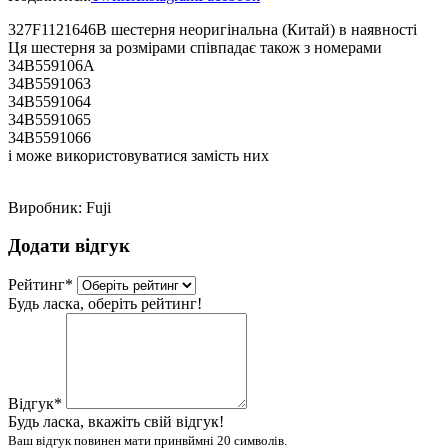
327F1121646B шестерня неоригінальна (Китай) в наявності
Ця шестерня за розмірами співпадає також з номерами
34B559106A
34B5591063
34B5591064
34B5591065
34B5591066
і може використовуватися замість них
Виробник:
Fuji
Додати відгук
Рейтинг
*
Будь ласка, оберіть рейтинг!
Відгук
*
Будь ласка, вкажіть свій відгук!
Ваш відгук повинен мати принвймні 20 символів.