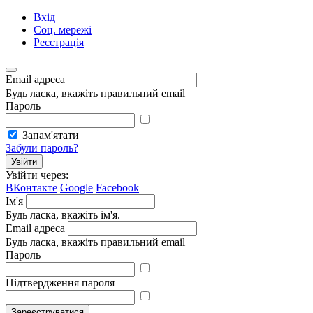
Вхід
Соц. мережі
Реєстрація
Email адреса
Будь ласка, вкажіть правильний email
Пароль
Запам'ятати
Забули пароль?
Увійти
Увійти через:
ВКонтакте
Google
Facebook
Ім'я
Будь ласка, вкажіть ім'я.
Email адреса
Будь ласка, вкажіть правильний email
Пароль
Підтвердження пароля
Зареєструватися