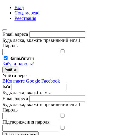
Вхід
Соц. мережі
Реєстрація
Email адреса
Будь ласка, вкажіть правильний email
Пароль
Запам'ятати
Забули пароль?
Увійти
Увійти через:
ВКонтакте
Google
Facebook
Ім'я
Будь ласка, вкажіть ім'я.
Email адреса
Будь ласка, вкажіть правильний email
Пароль
Підтвердження пароля
Зареєструватися