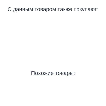
С данным товаром также покупают:
Запчасти Noritsu
NORITSU - запчасти
B013955-01 уплотнитель оригинал
B013955-01 уплот
$ 14.20
$ 14.20
Похожие товары:
Запчасти Noritsu
A050029-01 поворотный ремень стабилизатора оригинал 