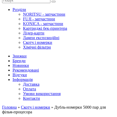
Розділи
NORITSU - запчастини
FUJI - запчастини
KONICA - запчастини
Картриджі бек-принтера
Лідер-карти
Лампи експозиційні
Скотч і номерки
Хімічні фільтри
Знижки
Бренди
Новинки
Рекомендовані
Відгуки
Інформація
Доставка
Оплата
Умови використання
Контакти
Головна
»
Скотч і номерки
»
Дубль-номерки 5000 пар для
фільм-процесора