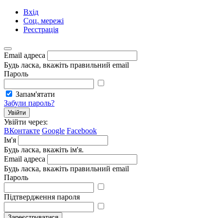
Вхід
Соц. мережі
Реєстрація
Email адреса
Будь ласка, вкажіть правильний email
Пароль
Запам'ятати
Забули пароль?
Увійти
Увійти через:
ВКонтакте
Google
Facebook
Ім'я
Будь ласка, вкажіть ім'я.
Email адреса
Будь ласка, вкажіть правильний email
Пароль
Підтвердження пароля
Зареєструватися