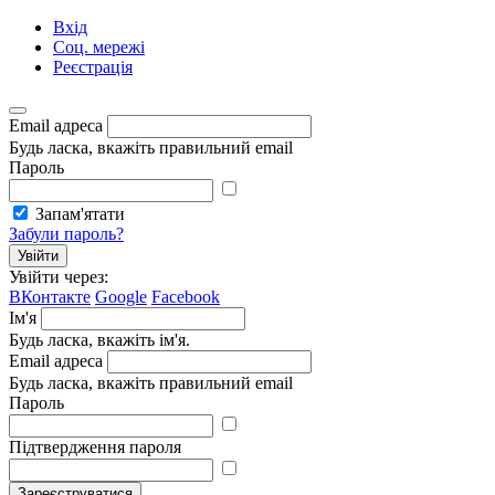
Вхід
Соц. мережі
Реєстрація
Email адреса
Будь ласка, вкажіть правильний email
Пароль
Запам'ятати
Забули пароль?
Увійти
Увійти через:
ВКонтакте
Google
Facebook
Ім'я
Будь ласка, вкажіть ім'я.
Email адреса
Будь ласка, вкажіть правильний email
Пароль
Підтвердження пароля
Зареєструватися