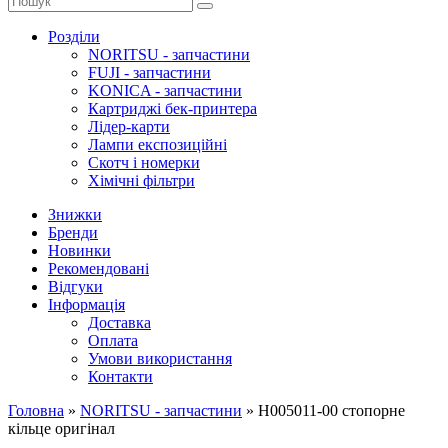
Розділи
NORITSU - запчастини
FUJI - запчастини
KONICA - запчастини
Картриджі бек-принтера
Лідер-карти
Лампи експозиційні
Скотч і номерки
Хімічні фільтри
Знижки
Бренди
Новинки
Рекомендовані
Відгуки
Інформація
Доставка
Оплата
Умови використання
Контакти
Головна
»
NORITSU - запчастини
»
H005011-00 стопорне
кільце оригінал