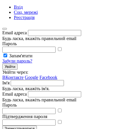
Вхід
Соц. мережі
Реєстрація
Email адреса
Будь ласка, вкажіть правильний email
Пароль
Запам'ятати
Забули пароль?
Увійти
Увійти через:
ВКонтакте
Google
Facebook
Ім'я
Будь ласка, вкажіть ім'я.
Email адреса
Будь ласка, вкажіть правильний email
Пароль
Підтвердження пароля
Зареєструватися