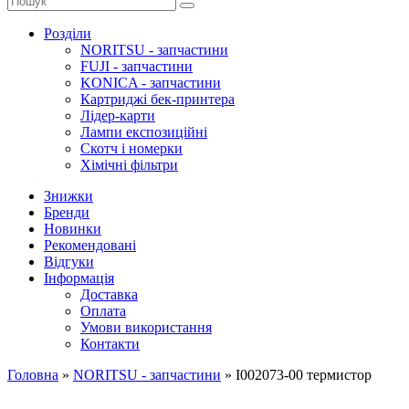
Розділи
NORITSU - запчастини
FUJI - запчастини
KONICA - запчастини
Картриджі бек-принтера
Лідер-карти
Лампи експозиційні
Скотч і номерки
Хімічні фільтри
Знижки
Бренди
Новинки
Рекомендовані
Відгуки
Інформація
Доставка
Оплата
Умови використання
Контакти
Головна
»
NORITSU - запчастини
»
I002073-00 термистор