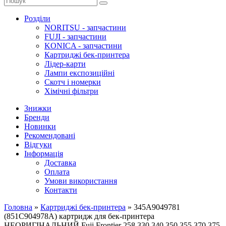
Розділи
NORITSU - запчастини
FUJI - запчастини
KONICA - запчастини
Картриджі бек-принтера
Лідер-карти
Лампи експозиційні
Скотч і номерки
Хімічні фільтри
Знижки
Бренди
Новинки
Рекомендовані
Відгуки
Інформація
Доставка
Оплата
Умови використання
Контакти
Головна
»
Картриджі бек-принтера
»
345A9049781
(851C904978A) картридж для бек-принтера
НЕОРИГІНАЛЬНИЙ Fuji Frontier 258,330,340,350,355,370,375