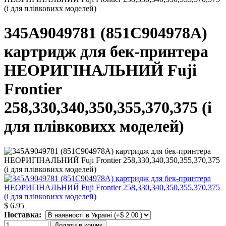
(і для плівковихх моделей)
345A9049781 (851C904978A)
картридж для бек-принтера
НЕОРИГІНАЛЬНИЙ Fuji
Frontier
258,330,340,350,355,370,375 (і
для плівковихх моделей)
$ 6.95
Поставка:
Додати в кошик