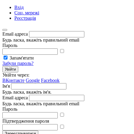
Вхід
Соц. мережі
Реєстрація
Email адреса
Будь ласка, вкажіть правильний email
Пароль
Запам'ятати
Забули пароль?
Увійти
Увійти через:
ВКонтакте
Google
Facebook
Ім'я
Будь ласка, вкажіть ім'я.
Email адреса
Будь ласка, вкажіть правильний email
Пароль
Підтвердження пароля
Зареєструватися