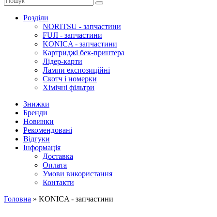
Розділи
NORITSU - запчастини
FUJI - запчастини
KONICA - запчастини
Картриджі бек-принтера
Лідер-карти
Лампи експозиційні
Скотч і номерки
Хімічні фільтри
Знижки
Бренди
Новинки
Рекомендовані
Відгуки
Інформація
Доставка
Оплата
Умови використання
Контакти
Головна
»
KONICA - запчастини