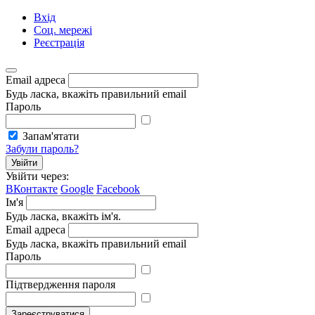
Вхід
Соц. мережі
Реєстрація
Email адреса
Будь ласка, вкажіть правильний email
Пароль
Запам'ятати
Забули пароль?
Увійти
Увійти через:
ВКонтакте
Google
Facebook
Ім'я
Будь ласка, вкажіть ім'я.
Email адреса
Будь ласка, вкажіть правильний email
Пароль
Підтвердження пароля
Зареєструватися