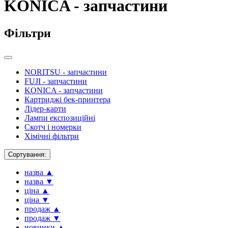
KONICA - запчастини
Фільтри
NORITSU - запчастини
FUJI - запчастини
KONICA - запчастини
Картриджі бек-принтера
Лідер-карти
Лампи експозиційні
Скотч і номерки
Хімічні фільтри
Сортування:
назва ▲
назва ▼
ціна ▲
ціна ▼
продаж ▲
продаж ▼
новинки ▲