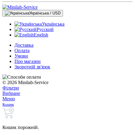
Українська / USD
Українська
Русский
English
Доставка
Оплата
Умови
Про магазин
Зворотній зв'язок
© 2026 Minilab-Service
Фільтри
Вибране
Меню
Кошик
Кошик порожній.