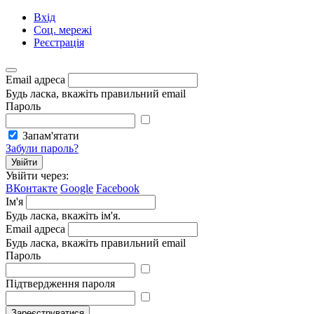
Вхід
Соц. мережі
Реєстрація
Email адреса
Будь ласка, вкажіть правильний email
Пароль
Запам'ятати
Забули пароль?
Увійти
Увійти через:
ВКонтакте
Google
Facebook
Ім'я
Будь ласка, вкажіть ім'я.
Email адреса
Будь ласка, вкажіть правильний email
Пароль
Підтвердження пароля
Зареєструватися