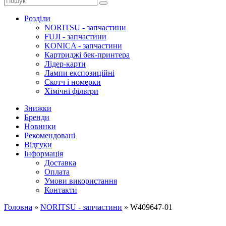
Розділи
NORITSU - запчастини
FUJI - запчастини
KONICA - запчастини
Картриджі бек-принтера
Лідер-карти
Лампи експозиційні
Скотч і номерки
Хімічні фільтри
Знижки
Бренди
Новинки
Рекомендовані
Відгуки
Інформація
Доставка
Оплата
Умови використання
Контакти
Головна
»
NORITSU - запчастини
»
W409647-01