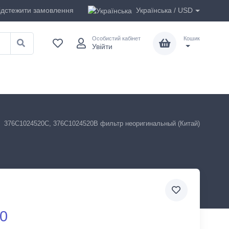
ідстежити замовлення
Українська / USD
Особистий кабінет
Кошик
Увійти
376C1024520C, 376C1024520B фильтр неоригинальный (Китай)
00