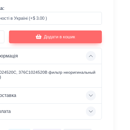
а:
Додати в кошик
формація
024520C, 376C1024520B фильтр неоригинальный
)
оставка
плата