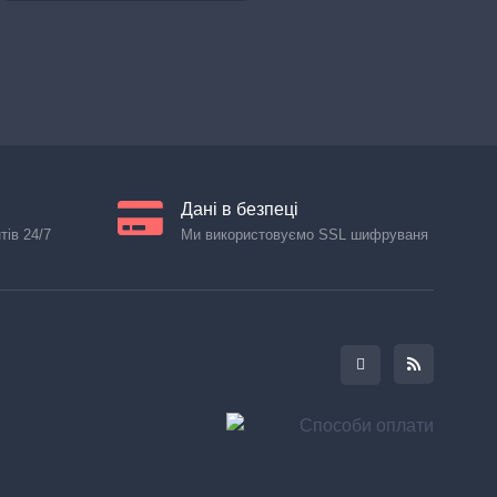
Дані в безпеці
тів 24/7
Ми використовуємо SSL шифруваня