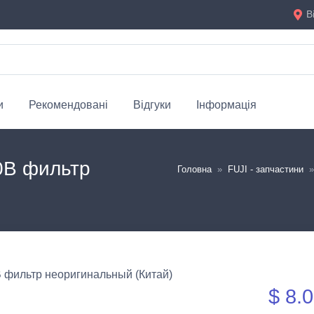
В
и
Рекомендовані
Відгуки
Інформація
0B фильтр
Головна
»
FUJI - запчастини
»
$ 8.