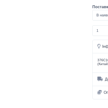
Поставк
Ін
376C1
(Китай
Д
О