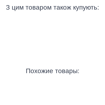
З цим товаром також купують:
ти
FUJI - spare parts
, 50B5592412 пружина
50B5592413, 50B5592412 пружина
$ 2.02
Похожие товары:
FUJI - запчасти
нульный Fuji НЕОРИГИНАЛ
376G03101A Химический фильтр 1