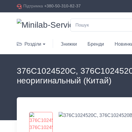
Підтримка
+380-50-310-82-37
Розділи
Знижки
Бренди
Новинк
376C1024520C, 376C102452
неоригинальный (Китай)