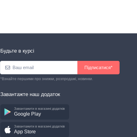
$ 0.94
Будьте в курсі
Підписатися*
*Взнайте першими про знижки, розпродажі, новинки.
Завантажте наш додаток
Завантажити в магазині додатків
Google Play
Завантажити в магазині додатків
App Store