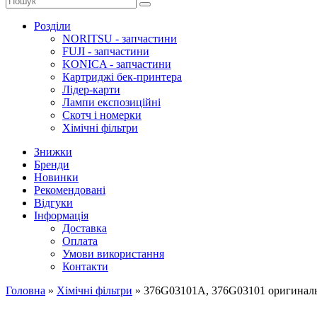
Розділи
NORITSU - запчастини
FUJI - запчастини
KONICA - запчастини
Картриджі бек-принтера
Лідер-карти
Лампи експозиційні
Скотч і номерки
Хімічні фільтри
Знижки
Бренди
Новинки
Рекомендовані
Відгуки
Інформація
Доставка
Оплата
Умови використання
Контакти
Головна
»
Хімічні фільтри
»
376G03101A, 376G03101 оригинальн