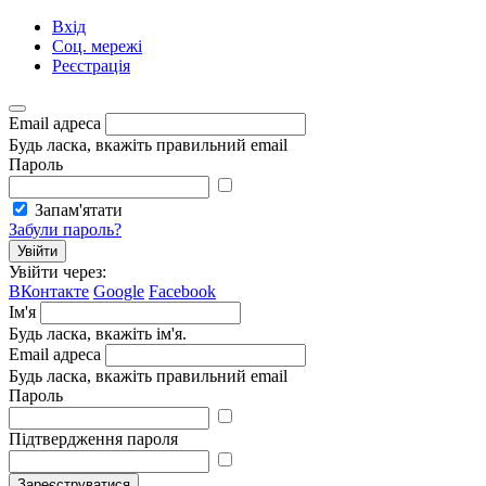
Вхід
Соц. мережі
Реєстрація
Email адреса
Будь ласка, вкажіть правильний email
Пароль
Запам'ятати
Забули пароль?
Увійти
Увійти через:
ВКонтакте
Google
Facebook
Ім'я
Будь ласка, вкажіть ім'я.
Email адреса
Будь ласка, вкажіть правильний email
Пароль
Підтвердження пароля
Зареєструватися