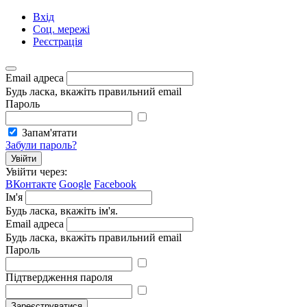
Вхід
Соц. мережі
Реєстрація
Email адреса
Будь ласка, вкажіть правильний email
Пароль
Запам'ятати
Забули пароль?
Увійти
Увійти через:
ВКонтакте
Google
Facebook
Ім'я
Будь ласка, вкажіть ім'я.
Email адреса
Будь ласка, вкажіть правильний email
Пароль
Підтвердження пароля
Зареєструватися