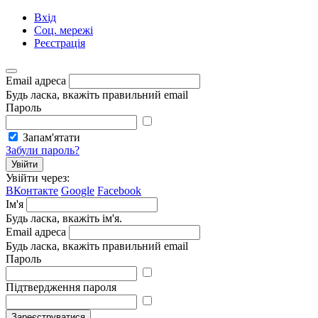
Вхід
Соц. мережі
Реєстрація
Email адреса
Будь ласка, вкажіть правильний email
Пароль
Запам'ятати
Забули пароль?
Увійти
Увійти через:
ВКонтакте
Google
Facebook
Ім'я
Будь ласка, вкажіть ім'я.
Email адреса
Будь ласка, вкажіть правильний email
Пароль
Підтвердження пароля
Зареєструватися