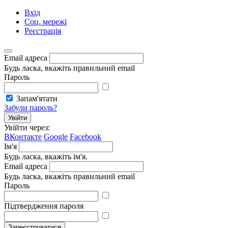
Вхід
Соц. мережі
Реєстрація
Email адреса
Будь ласка, вкажіть правильний email
Пароль
Запам'ятати
Забули пароль?
Увійти
Увійти через:
ВКонтакте
Google
Facebook
Ім'я
Будь ласка, вкажіть ім'я.
Email адреса
Будь ласка, вкажіть правильний email
Пароль
Підтвердження пароля
Зареєструватися