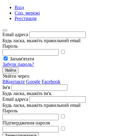
Вхід
Соц. мережі
Реєстрація
Email адреса
Будь ласка, вкажіть правильний email
Пароль
Запам'ятати
Забули пароль?
Увійти
Увійти через:
ВКонтакте
Google
Facebook
Ім'я
Будь ласка, вкажіть ім'я.
Email адреса
Будь ласка, вкажіть правильний email
Пароль
Підтвердження пароля
Зареєструватися