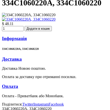
334C1060220A, 334C1060220
$ 48.11
Додати в кошик
Інформація
334C1060220A, 334C1060220
Доставка
Доставка Новою поштою.
Оплата за доставку при отриманні посилки.
Оплата
Оплата - Приватбанк або Монобанк.
Поділитися:
Twitter
Instagram
Facebook
334C1060220A, 334C1060220