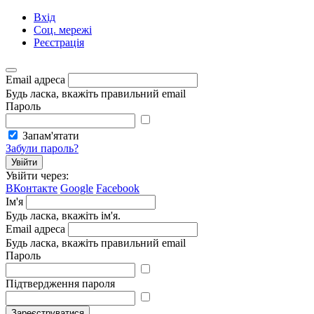
Вхід
Соц. мережі
Реєстрація
Email адреса
Будь ласка, вкажіть правильний email
Пароль
Запам'ятати
Забули пароль?
Увійти
Увійти через:
ВКонтакте
Google
Facebook
Ім'я
Будь ласка, вкажіть ім'я.
Email адреса
Будь ласка, вкажіть правильний email
Пароль
Підтвердження пароля
Зареєструватися