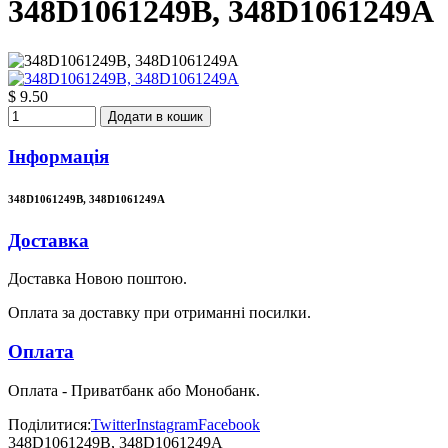
348D1061249B, 348D1061249A
$ 9.50
Додати в кошик
Інформація
348D1061249B, 348D1061249A
Доставка
Доставка Новою поштою.
Оплата за доставку при отриманні посилки.
Оплата
Оплата - Приватбанк або Монобанк.
Поділитися:
Twitter
Instagram
Facebook
348D1061249B, 348D1061249A