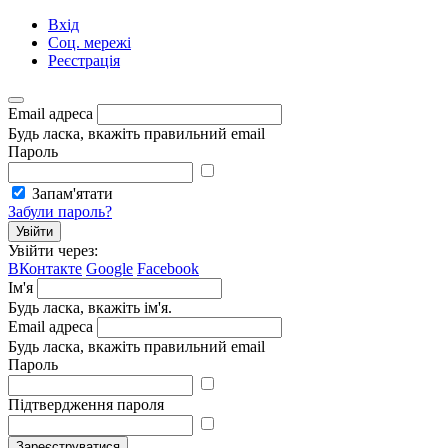
Вхід
Соц. мережі
Реєстрація
Email адреса
Будь ласка, вкажіть правильний email
Пароль
Запам'ятати
Забули пароль?
Увійти
Увійти через:
ВКонтакте
Google
Facebook
Ім'я
Будь ласка, вкажіть ім'я.
Email адреса
Будь ласка, вкажіть правильний email
Пароль
Підтвердження пароля
Зареєструватися