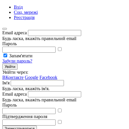
Вхід
Соц. мережі
Реєстрація
Email адреса
Будь ласка, вкажіть правильний email
Пароль
Запам'ятати
Забули пароль?
Увійти
Увійти через:
ВКонтакте
Google
Facebook
Ім'я
Будь ласка, вкажіть ім'я.
Email адреса
Будь ласка, вкажіть правильний email
Пароль
Підтвердження пароля
Зареєструватися