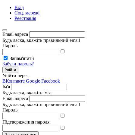
Вхід
Соц. мережі
Реєстрація
Email адреса
Будь ласка, вкажіть правильний email
Пароль
Запам'ятати
Забули пароль?
Увійти
Увійти через:
ВКонтакте
Google
Facebook
Ім'я
Будь ласка, вкажіть ім'я.
Email адреса
Будь ласка, вкажіть правильний email
Пароль
Підтвердження пароля
Зареєструватися