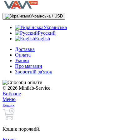
Українська / USD
Українська
Русский
English
Доставка
Оплата
Умови
Про магазин
Зворотній зв'язок
© 2026 Minilab-Service
Вибране
Меню
Кошик
Кошик порожній.
Вгору