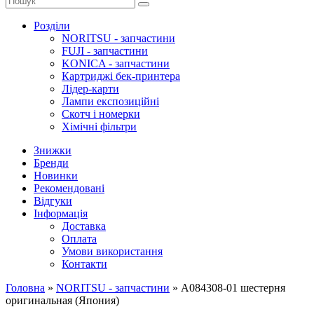
Розділи
NORITSU - запчастини
FUJI - запчастини
KONICA - запчастини
Картриджі бек-принтера
Лідер-карти
Лампи експозиційні
Скотч і номерки
Хімічні фільтри
Знижки
Бренди
Новинки
Рекомендовані
Відгуки
Інформація
Доставка
Оплата
Умови використання
Контакти
Головна
»
NORITSU - запчастини
»
A084308-01 шестерня
оригинальная (Япония)