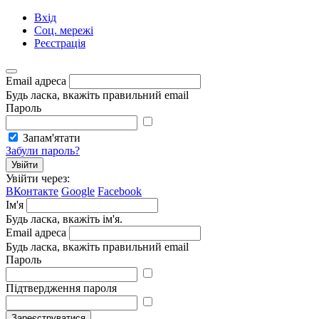
Вхід
Соц. мережі
Реєстрація
Email адреса
Будь ласка, вкажіть правильний email
Пароль
Запам'ятати
Забули пароль?
Увійти
Увійти через:
ВКонтакте
Google
Facebook
Ім'я
Будь ласка, вкажіть ім'я.
Email адреса
Будь ласка, вкажіть правильний email
Пароль
Підтвердження пароля
Зареєструватися