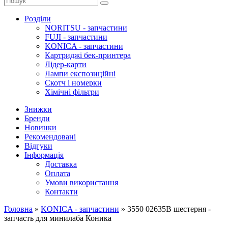
Розділи
NORITSU - запчастини
FUJI - запчастини
KONICA - запчастини
Картриджі бек-принтера
Лідер-карти
Лампи експозиційні
Скотч і номерки
Хімічні фільтри
Знижки
Бренди
Новинки
Рекомендовані
Відгуки
Інформація
Доставка
Оплата
Умови використання
Контакти
Головна
»
KONICA - запчастини
»
3550 02635B шестерня -
запчасть для минилаба Коника