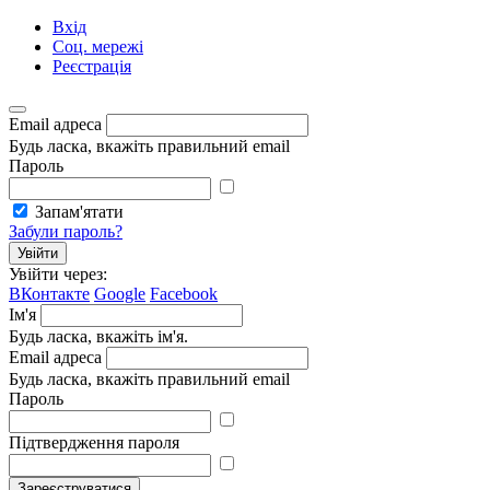
Вхід
Соц. мережі
Реєстрація
Email адреса
Будь ласка, вкажіть правильний email
Пароль
Запам'ятати
Забули пароль?
Увійти
Увійти через:
ВКонтакте
Google
Facebook
Ім'я
Будь ласка, вкажіть ім'я.
Email адреса
Будь ласка, вкажіть правильний email
Пароль
Підтвердження пароля
Зареєструватися