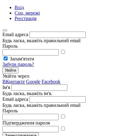
Вхід
Соц. мережі
Реєстрація
Email адреса
Будь ласка, вкажіть правильний email
Пароль
Запам'ятати
Забули пароль?
Увійти
Увійти через:
ВКонтакте
Google
Facebook
Ім'я
Будь ласка, вкажіть ім'я.
Email адреса
Будь ласка, вкажіть правильний email
Пароль
Підтвердження пароля
Зареєструватися