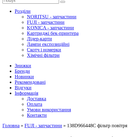
Розділи
NORITSU - запчастини
FUJI - запчастини
KONICA - запчастини
Картриджі бек-принтера
Лідер-карти
Лампи експозиційні
Скотч і номерки
Хімічні фільтри
Знижки
Бренди
Новинки
Рекомендовані
Відгуки
Інформація
Доставка
Оплата
Умови використання
Контакти
Головна
»
FUJI - запчастини
»
138D966448C фільтр повітря