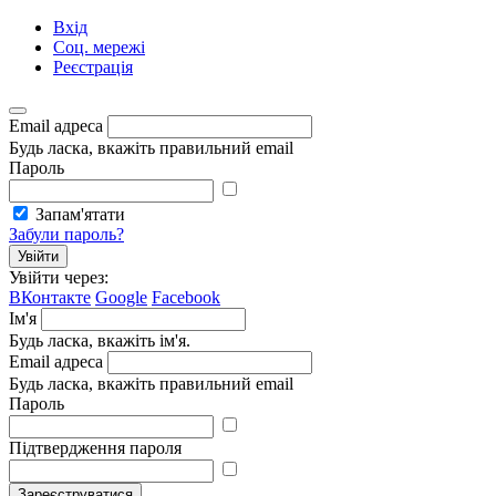
Вхід
Соц. мережі
Реєстрація
Email адреса
Будь ласка, вкажіть правильний email
Пароль
Запам'ятати
Забули пароль?
Увійти
Увійти через:
ВКонтакте
Google
Facebook
Ім'я
Будь ласка, вкажіть ім'я.
Email адреса
Будь ласка, вкажіть правильний email
Пароль
Підтвердження пароля
Зареєструватися