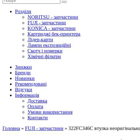
Розділи
NORITSU - запчастини
FUJI - запчастини
KONICA - запчастини
Картриджі бек-принтера
Лідер-карти
Лампи експозиційні
Скотч і номерки
Хімічні фільтри
Знижки
Бренди
Новинки
Рекомендовані
Відгуки
Інформація
Доставка
Оплата
Умови використання
Контакти
Головна
»
FUJI - запчастини
»
322FC346C втулка неоригінальна