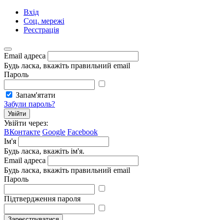
Вхід
Соц. мережі
Реєстрація
Email адреса
Будь ласка, вкажіть правильний email
Пароль
Запам'ятати
Забули пароль?
Увійти
Увійти через:
ВКонтакте
Google
Facebook
Ім'я
Будь ласка, вкажіть ім'я.
Email адреса
Будь ласка, вкажіть правильний email
Пароль
Підтвердження пароля
Зареєструватися