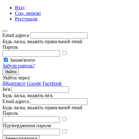
Вхід
Соц. мережі
Реєстрація
Email адреса
Будь ласка, вкажіть правильний email
Пароль
Запам'ятати
Забули пароль?
Увійти
Увійти через:
ВКонтакте
Google
Facebook
Ім'я
Будь ласка, вкажіть ім'я.
Email адреса
Будь ласка, вкажіть правильний email
Пароль
Підтвердження пароля
Зареєструватися