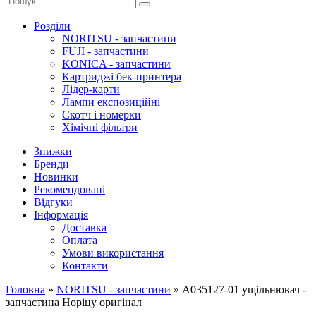
Розділи
NORITSU - запчастини
FUJI - запчастини
KONICA - запчастини
Картриджі бек-принтера
Лідер-карти
Лампи експозиційні
Скотч і номерки
Хімічні фільтри
Знижки
Бренди
Новинки
Рекомендовані
Відгуки
Інформація
Доставка
Оплата
Умови використання
Контакти
Головна
»
NORITSU - запчастини
»
A035127-01 ущільнювач -
запчастина Норіцу оригінал