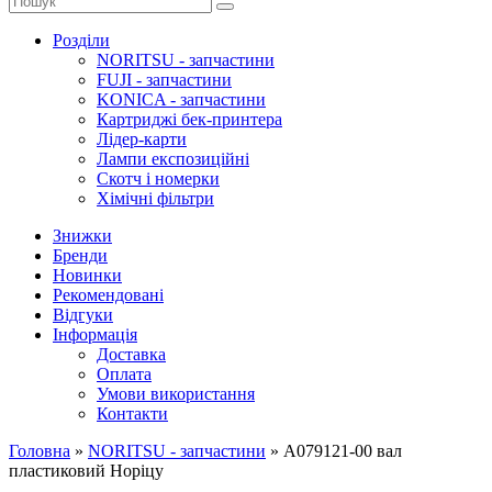
Розділи
NORITSU - запчастини
FUJI - запчастини
KONICA - запчастини
Картриджі бек-принтера
Лідер-карти
Лампи експозиційні
Скотч і номерки
Хімічні фільтри
Знижки
Бренди
Новинки
Рекомендовані
Відгуки
Інформація
Доставка
Оплата
Умови використання
Контакти
Головна
»
NORITSU - запчастини
»
A079121-00 вал
пластиковий Норіцу