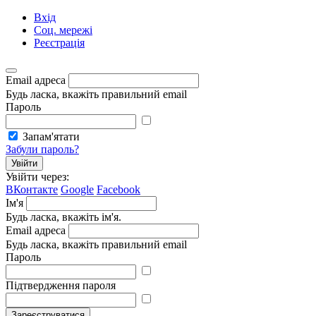
Вхід
Соц. мережі
Реєстрація
Email адреса
Будь ласка, вкажіть правильний email
Пароль
Запам'ятати
Забули пароль?
Увійти
Увійти через:
ВКонтакте
Google
Facebook
Ім'я
Будь ласка, вкажіть ім'я.
Email адреса
Будь ласка, вкажіть правильний email
Пароль
Підтвердження пароля
Зареєструватися