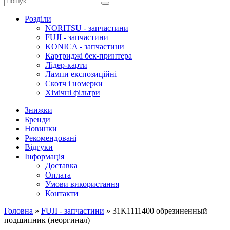
Розділи
NORITSU - запчастини
FUJI - запчастини
KONICA - запчастини
Картриджі бек-принтера
Лідер-карти
Лампи експозиційні
Скотч і номерки
Хімічні фільтри
Знижки
Бренди
Новинки
Рекомендовані
Відгуки
Інформація
Доставка
Оплата
Умови використання
Контакти
Головна
»
FUJI - запчастини
»
31K1111400 обрезиненный
подшипник (неоргинал)