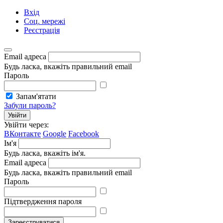
Вхід
Соц. мережі
Реєстрація
Email адреса
Будь ласка, вкажіть правильний email
Пароль
Запам'ятати
Забули пароль?
Увійти
Увійти через:
ВКонтакте
Google
Facebook
Ім'я
Будь ласка, вкажіть ім'я.
Email адреса
Будь ласка, вкажіть правильний email
Пароль
Підтвердження пароля
Зареєструватися