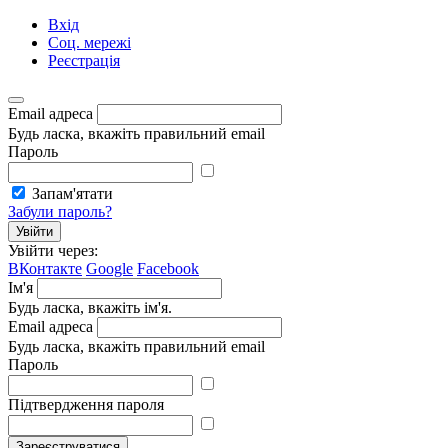
Вхід
Соц. мережі
Реєстрація
Email адреса
Будь ласка, вкажіть правильний email
Пароль
Запам'ятати
Забули пароль?
Увійти
Увійти через:
ВКонтакте
Google
Facebook
Ім'я
Будь ласка, вкажіть ім'я.
Email адреса
Будь ласка, вкажіть правильний email
Пароль
Підтвердження пароля
Зареєструватися