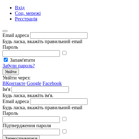
Вхід
Соц. мережі
Реєстрація
Email адреса
Будь ласка, вкажіть правильний email
Пароль
Запам'ятати
Забули пароль?
Увійти
Увійти через:
ВКонтакте
Google
Facebook
Ім'я
Будь ласка, вкажіть ім'я.
Email адреса
Будь ласка, вкажіть правильний email
Пароль
Підтвердження пароля
Зареєструватися