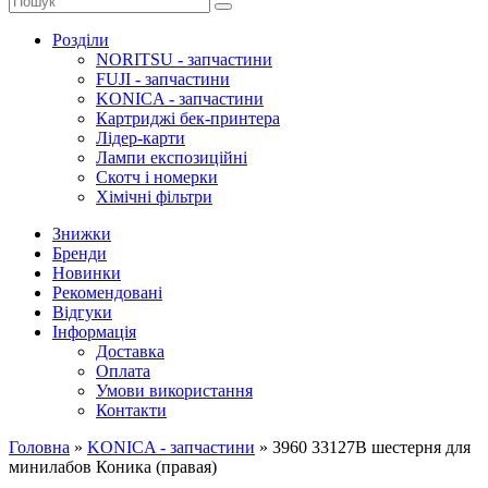
Розділи
NORITSU - запчастини
FUJI - запчастини
KONICA - запчастини
Картриджі бек-принтера
Лідер-карти
Лампи експозиційні
Скотч і номерки
Хімічні фільтри
Знижки
Бренди
Новинки
Рекомендовані
Відгуки
Інформація
Доставка
Оплата
Умови використання
Контакти
Головна
»
KONICA - запчастини
»
3960 33127B шестерня для
минилабов Коника (правая)