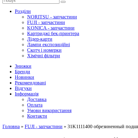
Розділи
NORITSU - запчастини
FUJI - запчастини
KONICA - запчастини
Картриджі бек-принтера
Лідер-карти
Лампи експозиційні
Скотч і номерки
Хімічні фільтри
Знижки
Бренди
Новинки
Рекомендовані
Відгуки
Інформація
Доставка
Оплата
Умови використання
Контакти
Головна
»
FUJI - запчастини
»
31K1111400 обрезиненный подш