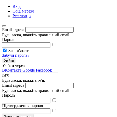
Вхід
Соц. мережі
Реєстрація
Email адреса
Будь ласка, вкажіть правильний email
Пароль
Запам'ятати
Забули пароль?
Увійти
Увійти через:
ВКонтакте
Google
Facebook
Ім'я
Будь ласка, вкажіть ім'я.
Email адреса
Будь ласка, вкажіть правильний email
Пароль
Підтвердження пароля
Зареєструватися